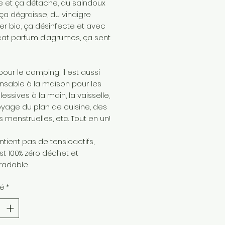
 et ça détache, du saindoux
 ça dégraisse, du vinaigre
r bio, ça désinfecte et avec
cat parfum d’agrumes, ça sent
 pour le camping, il est aussi
nsable à la maison pour les
lessives à la main, la vaisselle,
oyage du plan de cuisine, des
s menstruelles, etc. Tout en un!
ontient pas de tensioactifs,
t 100% zéro déchet et
radable.
té
*