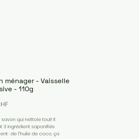
n ménager - Vaisselle
sive - 110g
Prix
CHF
 savon qui nettoie tout! Il
t 3 ingrédient saponifiés
nt : de l'huile de coco, ça