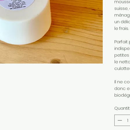
mousse
suisse,
ménage
un déli
le frais.
Parfait
indispe
petites 
le nett
culotte
Il ne c
donc es
biodég
Quanti