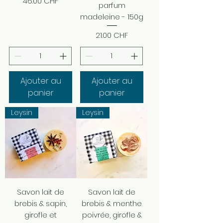
Prix
46.00 CHF
parfum
madeleine - 150g
Prix
21.00 CHF
Ajouter au
Ajouter au
panier
panier
Leysin
Leysin
Savon lait de
Savon lait de
brebis & sapin,
brebis & menthe
girofle et
poivrée, girofle &