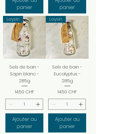
Ajouter au
Ajouter au
panier
panier
Leysin
Leysin
Sels de bain -
Sels de bain -
Sapin blanc -
Eucalyptus -
285g
285g
Prix
Prix
14.50 CHF
14.50 CHF
Ajouter au
Ajouter au
panier
panier