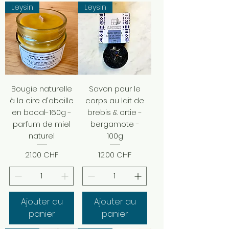
Leysin
Leysin
Bougie naturelle
Savon pour le
à la cire d'abeille
corps au lait de
en bocal-160g -
brebis & ortie -
parfum de miel
bergamote -
naturel
100g
Prix
Prix
21.00 CHF
12.00 CHF
Ajouter au
Ajouter au
panier
panier