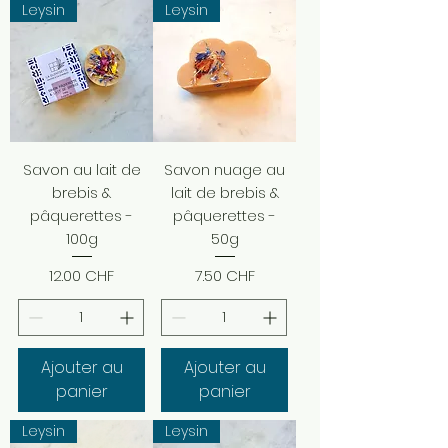
Leysin
Leysin
Savon au lait de
Savon nuage au
brebis &
lait de brebis &
pâquerettes -
pâquerettes -
100g
50g
Prix
Prix
12.00 CHF
7.50 CHF
Ajouter au
Ajouter au
panier
panier
Leysin
Leysin