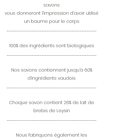
savons
vous donneront l’impression d’avoir utilisé
un baume pour le corps
____________________________________
100% des ingrédients sont biologiques
____________________________________
Nos savons contiennent jusqu’à 60%
d’ingrédients vaudois
____________________________________
Chaque savon contient 26% de lait de
brebis de Leysin
____________________________________
Nous fabriquons également les