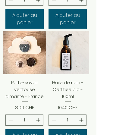
Ajouter au
Ajouter au
panier
panier
Porte-savon
Huile de ricin -
ventouse
Certifiée bio -
aimanté - France
100ml
Prix
Prix
8.90 CHF
10.40 CHF