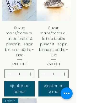
Savon
Savon
mains/corps au
mains/corps au
lait de brebis &
lait de brebis
pissenlit - sapin
pissenlit - sapin
blanc et cèdre -
blanc et cèdre -
100g
50g
Prix
Prix
12.00 CHF
7.50 CHF
Ajouter au
Ajouter au
panier
panier
Leysin