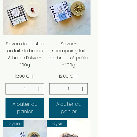
Savon de castille
Savon-
au lait de brebis
shampoing lait
& huile d'olive -
de brebis & prêle
100g
- 100g
Prix
Prix
12.00 CHF
12.00 CHF
Ajouter au
Ajouter au
panier
panier
Leysin
Leysin