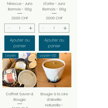
hibiscus - Jura
d'ortie - Jura
Bernois - 90g
Bernois - 90g
Prix
Prix
20.00 CHF
20.00 CHF
Ajouter au
Ajouter au
panier
panier
Leysin
Leysin-VD
Coffret Savon &
Bougie à la cire
Bougie
d’abeille
naturelle -