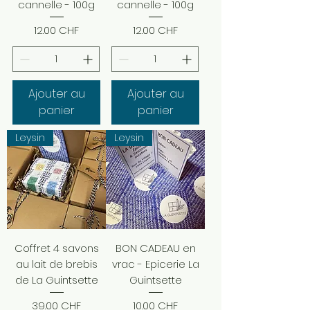
cannelle - 100g
cannelle - 100g
Prix
Prix
12.00 CHF
12.00 CHF
Ajouter au
Ajouter au
panier
panier
Leysin
Leysin
Coffret 4 savons
BON CADEAU en
au lait de brebis
vrac - Epicerie La
de La Guintsette
Guintsette
Prix
Prix
39.00 CHF
10.00 CHF