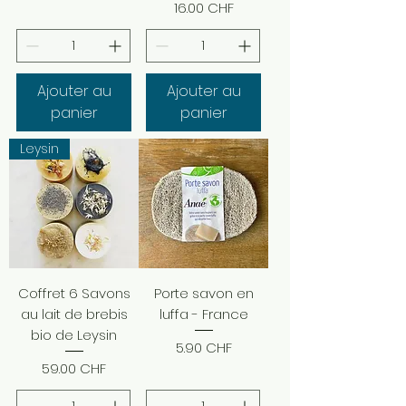
Prix
16.00 CHF
Ajouter au
Ajouter au
panier
panier
Leysin
Coffret 6 Savons
Porte savon en
au lait de brebis
luffa - France
bio de Leysin
Prix
5.90 CHF
Prix
59.00 CHF